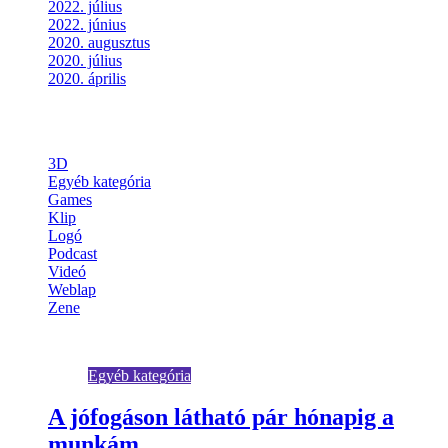
2022. július
2022. június
2020. augusztus
2020. július
2020. április
Categories
3D
Egyéb kategória
Games
Klip
Logó
Podcast
Videó
Weblap
Zene
You May Have Missed
Egyéb kategória
A jófogáson látható pár hónapig a
munkám