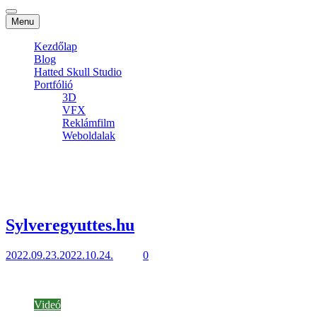
Menu
Kezdőlap
Blog
Hatted Skull Studio
Portfólió
3D
VFX
Reklámfilm
Weboldalak
Weblap
1 posts
Sylveregyuttes.hu
2022.09.23.
2022.10.24.
1 mins
0
A zenekarnak már korábban is volt egy honlapja, de vérfrissítést
akart, valamint egy kis dinamikát, amit én…
Videó