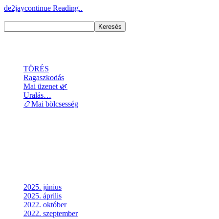
de2jay
continue Reading..
Keresés
Keresés
Recent Posts
TÖRÉS
Ragaszkodás
Mai üzenet 🌿
Uralás…
📿Mai bölcsesség
Recent Comments
Nincs megjeleníthető bejegyzés.
Archives
2025. június
2025. április
2022. október
2022. szeptember