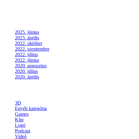
Nincs megjeleníthető bejegyzés.
Archives
2025. június
2025. április
2022. október
2022. szeptember
2022. július
2022. június
2020. augusztus
2020. július
2020. április
Categories
3D
Egyéb kategória
Games
Klip
Logó
Podcast
Videó