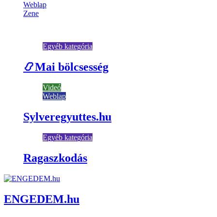
Weblap
Zene
You May Have Missed
Egyéb kategória
📿Mai bölcsesség
Videó
Weblap
Sylveregyuttes.hu
Egyéb kategória
Ragaszkodás
ENGEDEM.hu