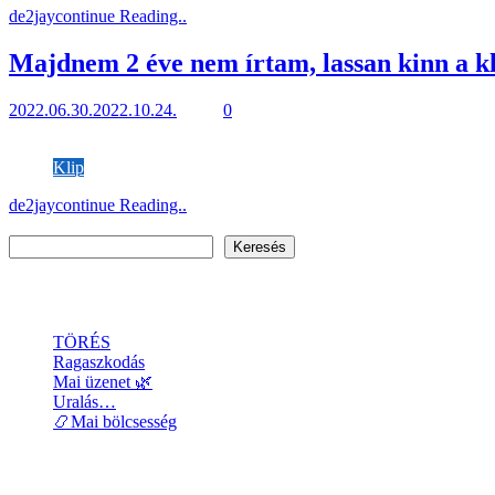
de2jay
continue Reading..
Majdnem 2 éve nem írtam, lassan kinn a kl
2022.06.30.
2022.10.24.
1 mins
0
Mindeközben kikerült és 1000+ an nézték! Valamint negatív kommente
Klip
de2jay
continue Reading..
Keresés
Keresés
Recent Posts
TÖRÉS
Ragaszkodás
Mai üzenet 🌿
Uralás…
📿Mai bölcsesség
Recent Comments