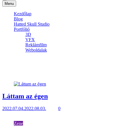
Menu
Kezdőlap
Blog
Hatted Skull Studio
Portfólió
3D
VFX
Reklámfilm
Weboldalak
Zene
2 posts
Láttam az égen
2022.07.04.
2022.08.03.
3 mins
0
Elstartolt tegnap délután a második szóló zenés videóaynagom, ame
Zene