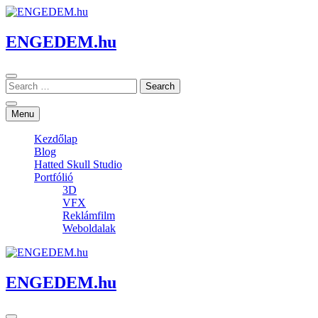
Skip
to
content
ENGEDEM.hu
Menu
Kezdőlap
Blog
Hatted Skull Studio
Portfólió
3D
VFX
Reklámfilm
Weboldalak
ENGEDEM.hu